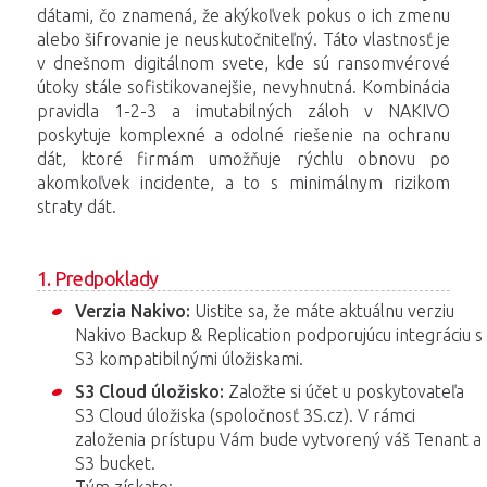
dátami, čo znamená, že akýkoľvek pokus o ich zmenu
alebo šifrovanie je neuskutočniteľný. Táto vlastnosť je
v dnešnom digitálnom svete, kde sú ransomvérové
útoky stále sofistikovanejšie, nevyhnutná. Kombinácia
pravidla 1-2-3 a imutabilných záloh v NAKIVO
poskytuje komplexné a odolné riešenie na ochranu
dát, ktoré firmám umožňuje rýchlu obnovu po
akomkoľvek incidente, a to s minimálnym rizikom
straty dát.
1. Predpoklady
Verzia Nakivo:
Uistite sa, že máte aktuálnu verziu
Nakivo Backup & Replication podporujúcu integráciu s
S3 kompatibilnými úložiskami.
S3 Cloud úložisko:
Založte si účet u poskytovateľa
S3 Cloud úložiska (spoločnosť 3S.cz). V rámci
založenia prístupu Vám bude vytvorený váš Tenant a
S3 bucket.
Tým získate: