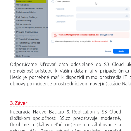
Odporúčame šifrovať dáta odosielané do S3 Cloud úlo
nemožnosť prístupu k Vašim dátam aj v prípade úniku V
Heslo je potrebné mať k dispozícii mimo prostredia IT p
obnovy po incidente prostredníctvom novej inštalácie Naki
3. Záver
Integrácia Nakivo Backup & Replication s S3 Cloud
úložiskom spoločnosti 3S.cz predstavuje moderné,
flexibilné a škálovateľné riešenie na zálohovanie a
ochranu dát. Tento návod vám poskytol prehľad