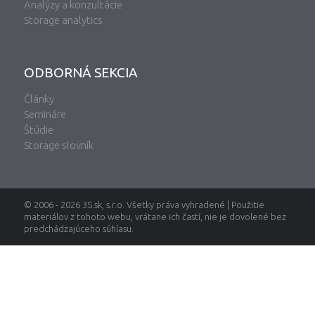
Analýzy a konzultácie
Storage analytics
ODBORNÁ SEKCIA
Články
Semináre
Štúdie
Storage slovník
© 2006 - 2026 3S.sk, s.r.o. Všetky práva vyhradené | Použitie
materiálov z tohoto webu, vrátane ich častí, nie je dovolené bez
predchádzajúceho súhlasu.