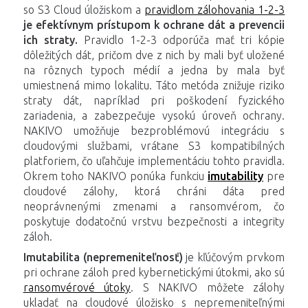
so S3 Cloud úložiskom a
pravidlom zálohovania 1-2-3
je efektívnym prístupom k ochrane dát a prevencii
ich straty.
Pravidlo 1-2-3 odporúča mať tri kópie
dôležitých dát, pričom dve z nich by mali byť uložené
na rôznych typoch médií a jedna by mala byť
umiestnená mimo lokalitu. Táto metóda znižuje riziko
straty dát, napríklad pri poškodení fyzického
zariadenia, a zabezpečuje vysokú úroveň ochrany.
NAKIVO umožňuje bezproblémovú integráciu s
cloudovými službami, vrátane S3 kompatibilných
platforiem, čo uľahčuje implementáciu tohto pravidla.
Okrem toho NAKIVO ponúka funkciu
imutability
pre
cloudové zálohy, ktorá chráni dáta pred
neoprávnenými zmenami a ransomvérom, čo
poskytuje dodatočnú vrstvu bezpečnosti a integrity
záloh.
Imutabilita (nepremeniteľnosť)
je kľúčovým prvkom
pri ochrane záloh pred kybernetickými útokmi, ako sú
ransomvérové útoky
. S NAKIVO môžete zálohy
ukladať na cloudové úložisko s nepremeniteľnými