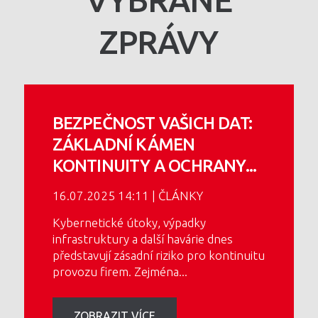
VYBRANÉ
ZPRÁVY
BEZPEČNOST VAŠICH DAT:
ZÁKLADNÍ KÁMEN
KONTINUITY A OCHRANY
...
16.07.2025 14:11 | ČLÁNKY
Kybernetické útoky, výpadky
infrastruktury a další havárie dnes
představují zásadní riziko pro kontinuitu
provozu firem. Zejména
...
ZOBRAZIT VÍCE