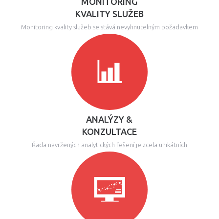
MONITORING
KVALITY SLUŽEB
Monitoring kvality služeb se stává nevyhnutelným požadavkem
ANALÝZY &
KONZULTACE
Řada navržených analytických řešení je zcela unikátních