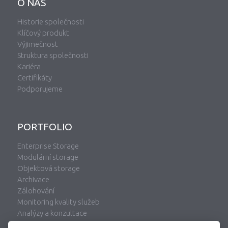
O NÁS
Historie společnosti
Klíčový produkt
Výjimečnost
Struktura společnosti
Kariéra
Certifikáty
Podporujeme
PORTFOLIO
Enterprise Storage
Modulární storage
Objektová storage
Archivace
Zálohování
Monitoring kvality služeb
Analýzy a konzultace
Storage analytics