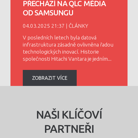
PŘECHÁZÍ NA QLC MÉDIA
OD SAMSUNGU
04.03.2025 21:37 | ČLÁNKY
V posledních letech byla datová
infrastruktura zásadně ovlivněna řadou
technologických inovací. Historie
společnosti Hitachi Vantara je jedním
...
ZOBRAZIT VÍCE
NAŠI KLÍČOVÍ
PARTNEŘI