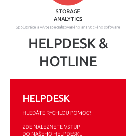
STORAGE
ANALYTICS
Spolupráce a vývoj specializovaného analytického software
HELPDESK &
HOTLINE
HELPDESK
HLEDÁTE RYCHLOU POMOC?
ZDE NALEZNETE VSTUP
DO NAŠEHO HELPDESKU