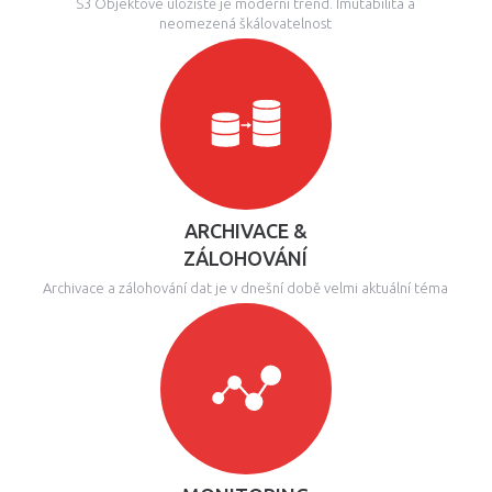
S3 Objektové úložiště je moderní trend. Imutabilita a
neomezená škálovatelnost
ARCHIVACE &
ZÁLOHOVÁNÍ
Archivace a zálohování dat je v dnešní době velmi aktuální téma