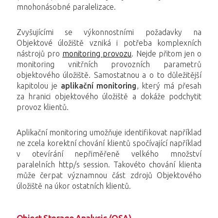
mnohonásobné paralelizace.
Zvyšujícími se výkonnostními požadavky na
Objektové úložiště vzniká i potřeba komplexních
nástrojů pro
monitoring provozu
. Nejde přitom jen o
monitoring vnitřních provozních parametrů
objektového úložiště. Samostatnou a o to důležitější
kapitolou je
aplikační monitoring
, který má přesah
za hranici objektového úložiště a dokáže podchytit
provoz klientů.
Aplikační monitoring umožňuje identifikovat například
ne zcela korektní chování klientů spočívající například
v otevírání nepřiměřeně velkého množství
paralelních http/s session. Takovéto chování klienta
může čerpat významnou část zdrojů Objektového
úložiště na úkor ostatních klientů.
Object Storage Analysis (OSA)