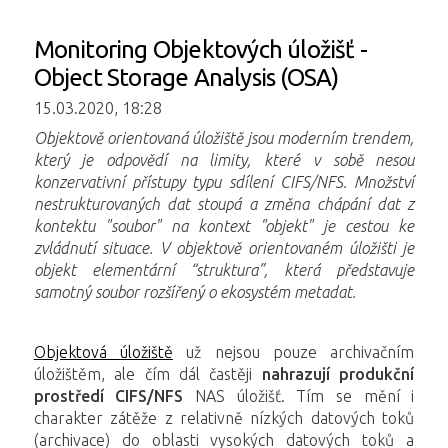
Monitoring Objektových úložišť -
Object Storage Analysis (OSA)
15.03.2020, 18:28
Objektově orientovaná úložiště jsou moderním trendem,
který je odpovědí na limity, které v sobě nesou
konzervativní přístupy typu sdílení CIFS/NFS. Množství
nestrukturovaných dat stoupá a změna chápání dat z
kontektu "soubor" na kontext "objekt" je cestou ke
zvládnutí situace. V objektově orientovaném úložišti je
objekt elementární “struktura”, která představuje
samotný soubor rozšířený o ekosystém metadat.
Objektová úložiště
už nejsou pouze archivačním
úložištěm, ale čím dál častěji
nahrazují produkční
prostředí CIFS/NFS
NAS úložišť. Tím se mění i
charakter zátěže z relativně nízkých datových toků
(archivace) do oblasti vysokých datových toků a