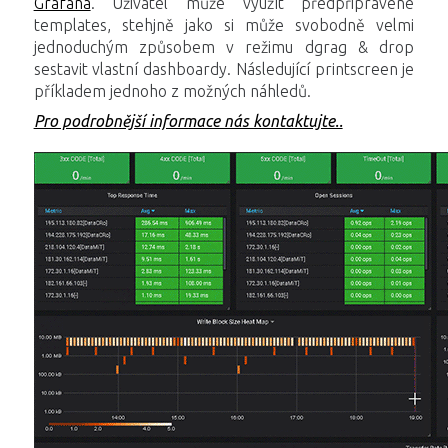
Grafana
. Uživatel může využít předpřipravené
templates, stehjně jako si může svobodně velmi
jednoduchým způsobem v režimu dgrag & drop
sestavit vlastní dashboardy. Následující printscreen je
příkladem jednoho z možných náhledů.
Pro podrobnější informace nás kontaktujte..