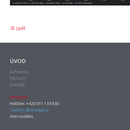
Jít zpět
ÚVOD
Reference
Partneři
Kontakt
Helpdesk
Hotline: +420 511 133 830
Twitter: @storagecz
mm-cookies