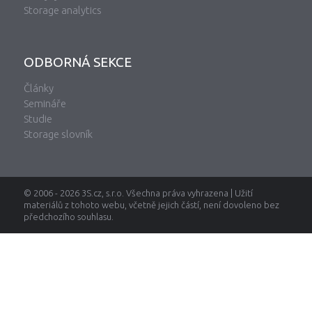
Storage analytics
ODBORNÁ SEKCE
Články
Semináře
Studie
Storage slovník
© 2006 - 2026 3S.cz, s.r.o. Všechna práva vyhrazena | Užití
materiálů z tohoto webu, včetně jejich částí, není dovoleno bez
předchozího souhlasu.