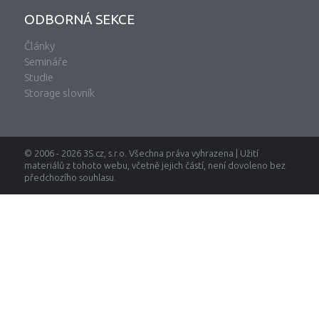
ODBORNÁ SEKCE
Články
Semináře
Studie
Storage slovník
© 2006 - 2026 3S.cz, s.r.o. Všechna práva vyhrazena | Užití
materiálů z tohoto webu, včetně jejich částí, není dovoleno bez
předchozího souhlasu.