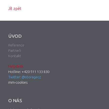
Jít zpět
ÚVOD
Reference
Partneři
Kontakt
Helpdesk
Hotline: +420 511 133 830
Twitter: @storagecz
mm-cookies
O NÁS