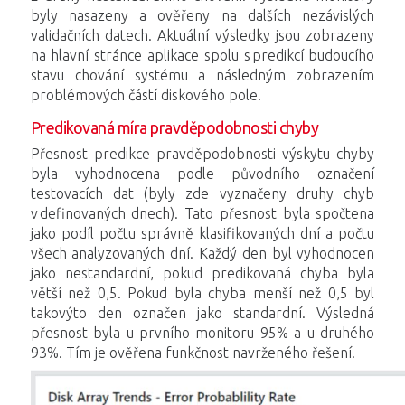
byly nasazeny a ověřeny na dalších nezávislých
validačních datech. Aktuální výsledky jsou zobrazeny
na hlavní stránce aplikace spolu s predikcí budoucího
stavu chování systému a následným zobrazením
problémových částí diskového pole.
Predikovaná míra pravděpodobnosti chyby
Přesnost predikce pravděpodobnosti výskytu chyby
byla vyhodnocena podle původního označení
testovacích dat (byly zde vyznačeny druhy chyb
v definovaných dnech). Tato přesnost byla spočtena
jako podíl počtu správně klasifikovaných dní a počtu
všech analyzovaných dní. Každý den byl vyhodnocen
jako nestandardní, pokud predikovaná chyba byla
větší než 0,5. Pokud byla chyba menší než 0,5 byl
takovýto den označen jako standardní. Výsledná
přesnost byla u prvního monitoru 95% a u druhého
93%. Tím je ověřena funkčnost navrženého řešení.