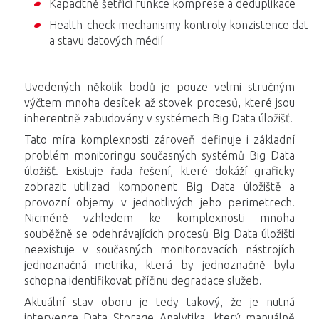
Kapacitně šetřící funkce komprese a deduplikace
Health-check mechanismy kontroly konzistence dat
a stavu datových médií
Uvedených několik bodů je pouze velmi stručným
výčtem mnoha desítek až stovek procesů, které jsou
inherentně zabudovány v systémech Big Data úložišť.
Tato míra komplexnosti zároveň definuje i základní
problém monitoringu současných systémů Big Data
úložišť. Existuje řada řešení, které dokáží graficky
zobrazit utilizaci komponent Big Data úložiště a
provozní objemy v jednotlivých jeho perimetrech.
Nicméně vzhledem ke komplexnosti mnoha
souběžně se odehrávajících procesů Big Data úložišti
neexistuje v současných monitorovacích nástrojích
jednoznačná metrika, která by jednoznačně byla
schopna identifikovat příčinu degradace služeb.
Aktuální stav oboru je tedy takový, že je nutná
intervence Data Storage Analytika, který manuálně