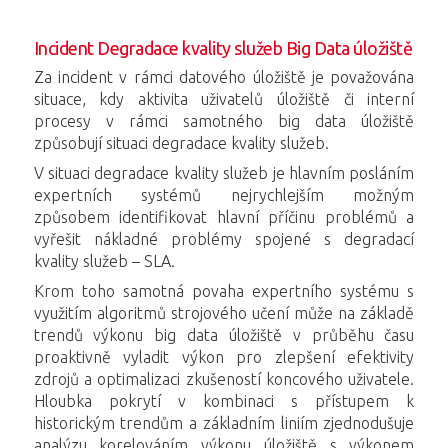
Incident Degradace kvality služeb Big Data úložiště
Za incident v rámci datového úložiště je považována
situace, kdy aktivita uživatelů úložiště či interní
procesy v rámci samotného big data úložiště
způsobují situaci degradace kvality služeb.
V situaci degradace kvality služeb je hlavním posláním
expertních systémů nejrychlejším možným
způsobem identifikovat hlavní příčinu problémů a
vyřešit nákladné problémy spojené s degradací
kvality služeb – SLA.
Krom toho samotná povaha expertního systému s
využitím algoritmů strojového učení může na základě
trendů výkonu big data úložiště v průběhu času
proaktivně vyladit výkon pro zlepšení efektivity
zdrojů a optimalizaci zkušeností koncového uživatele.
Hloubka pokrytí v kombinaci s přístupem k
historickým trendům a základním liniím zjednodušuje
analýzu korelováním výkonu úložiště s výkonem