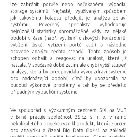
lze zabránit poruše nebo nečekanému výpadku
storage systémů. Nejčastěji využívaným způsobem
jak takovému kolapsu předejít, je analýza zdraví
systému. Pověřený specialista vyhodnocuje
nejrůznější statistiky shromážděné vždy za nějaké
období v čase (např. vytížení diskových kontrolérů,
vytížení disků, vytížení portů atd.) a následně
provede analýzu těchto trendů. Tento způsob je
schopen odhalit a reagovat na událost, která již
nastala. V současné době zatím ale chybí vyšší stupeň
analýzy, která by předpovídala vývoj zdraví systému
pro nadcházející období, čímž by upozornila na
budoucí výkonové problémy a tak by se předešlo
případným výpadkům systému.
Ve spolupráci s výzkumným centrem SIX na VUT
v Brně pracuje společnost 3S.cz, s. r. o. v rámci
několikaletého projektu vznikl produkt, který je určen
pro analytiku a řízeni Big Data úložišť na základě
využití algoritmů umělé inteligence. Cílem projektu