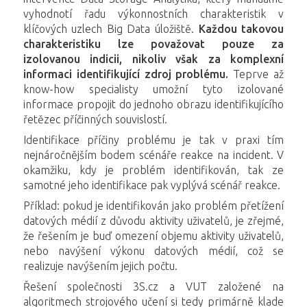
vyhodnotí řadu výkonnostních charakteristik v
klíčových uzlech Big Data úložiště.
Každou takovou
charakteristiku lze považovat pouze za
izolovanou indicii, nikoliv však za komplexní
informaci identifikující zdroj problému.
Teprve až
know-how specialisty umožní tyto izolované
informace propojit do jednoho obrazu identifikujícího
řetězec příčinných souvislostí.
Identifikace příčiny problému je tak v praxi tím
nejnáročnějším bodem scénáře reakce na incident. V
okamžiku, kdy je problém identifikován, tak ze
samotné jeho identifikace pak vyplývá scénář reakce.
Příklad: pokud je identifikován jako problém přetížení
datových médií z důvodu aktivity uživatelů, je zřejmé,
že řešením je buď omezení objemu aktivity uživatelů,
nebo navýšení výkonu datových médií, což se
realizuje navýšením jejich počtu.
Řešení společnosti 3S.cz a VUT založené na
algoritmech strojového učení si tedy primárně klade