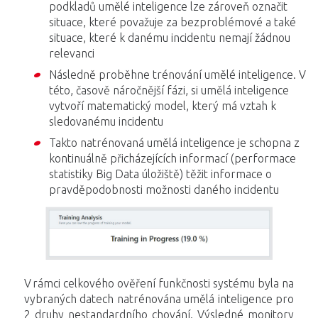
podkladů umělé inteligence lze zároveň označit
situace, které považuje za bezproblémové a také
situace, které k danému incidentu nemají žádnou
relevanci
Následně proběhne trénování umělé inteligence. V
této, časově náročnější fázi, si umělá inteligence
vytvoří matematický model, který má vztah k
sledovanému incidentu
Takto natrénovaná umělá inteligence je schopna z
kontinuálně přicházejících informací (performace
statistiky Big Data úložiště) těžit informace o
pravděpodobnosti možnosti daného incidentu
V rámci celkového ověření funkčnosti systému byla na
vybraných datech natrénována umělá inteligence pro
2 druhy nestandardního chování. Výsledné monitory